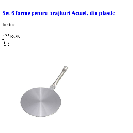
Set 6 forme pentru prajituri Actuel, din plastic
In stoc
69
4
RON