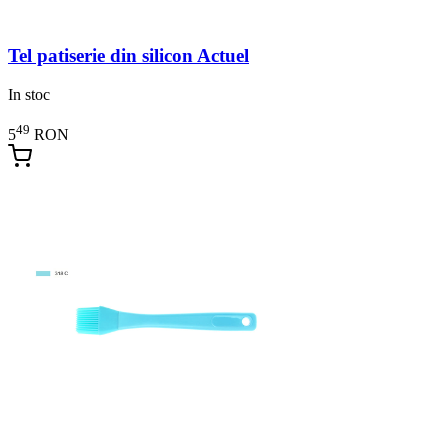
Tel patiserie din silicon Actuel
In stoc
49
5
RON