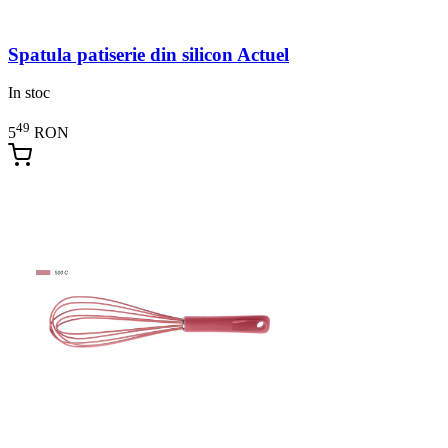
Spatula patiserie din silicon Actuel
In stoc
49
5
RON