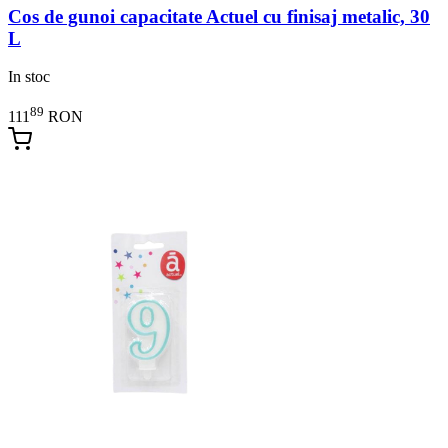
Cos de gunoi capacitate Actuel cu finisaj metalic, 30
L
In stoc
89
111
RON