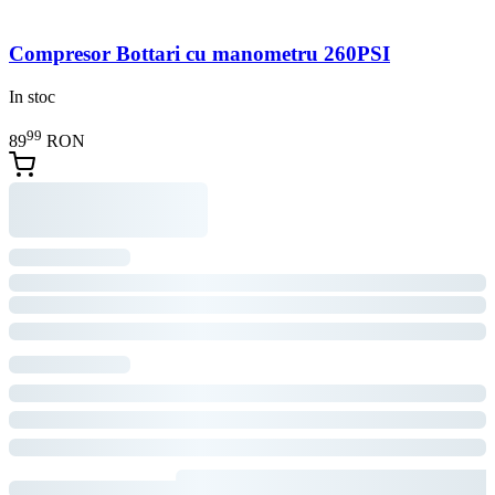
Compresor Bottari cu manometru 260PSI
In stoc
99
89
RON