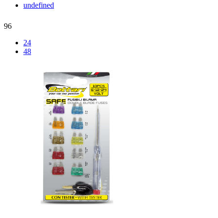
undefined
96
24
48