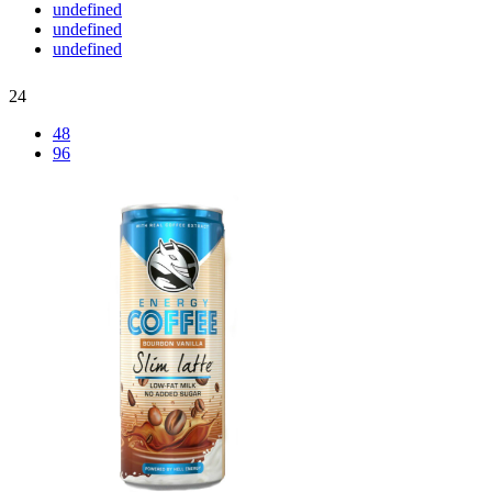
undefined
undefined
undefined
24
48
96