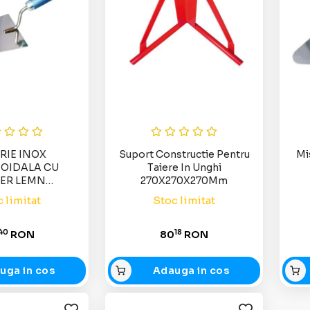
RIE INOX
Suport Constructie Pentru
Mi
OIDALA CU
Taiere In Unghi
ER LEMN
270X270X270Mm
120X90MM
 limitat
Stoc limitat
40
18
RON
80
RON
uga in cos
Adauga in cos