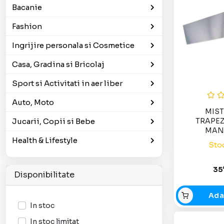
Bacanie
Fashion
Ingrijire personala si Cosmetice
Casa, Gradina si Bricolaj
Sport si Activitati in aer liber
Auto, Moto
MIST
Jucarii, Copii si Bebe
TRAPEZ
MAN
Health & Lifestyle
180X
Stoc
35
Disponibilitate
Ada
In stoc
In stoc limitat