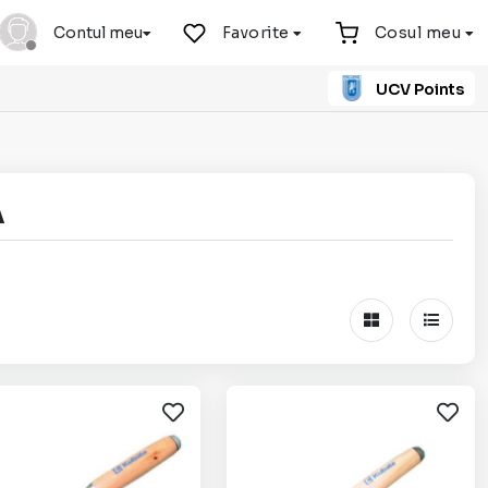
Contul meu
Favorite
Cosul meu
UCV Points
A