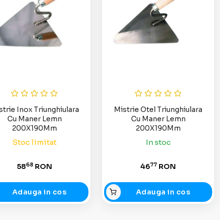
strie Inox Triunghiulara
Mistrie Otel Triunghiulara
Cu Maner Lemn
Cu Maner Lemn
200X190Mm
200X190Mm
Stoc limitat
In stoc
68
77
58
RON
46
RON
Adauga in cos
Adauga in cos