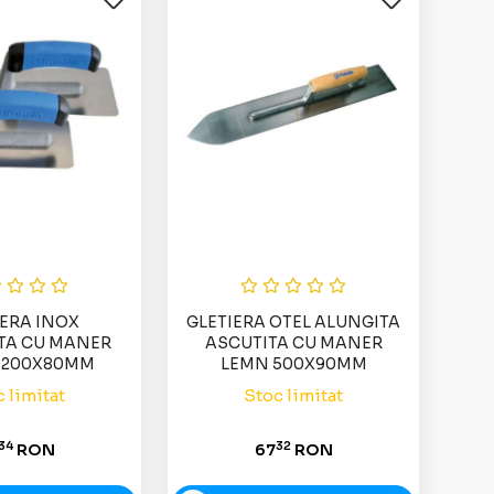
IERA INOX
GLETIERA OTEL ALUNGITA
TA CU MANER
ASCUTITA CU MANER
 200X80MM
LEMN 500X90MM
 limitat
Stoc limitat
34
32
RON
67
RON