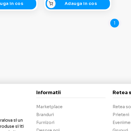
uga in cos
Adauga in cos
1
Informatii
Retea 
Marketplace
Retea so
Branduri
Prieteni
raiova si un
Furnizori
Evenime
roduse si iti
Despre noi
Grupuri