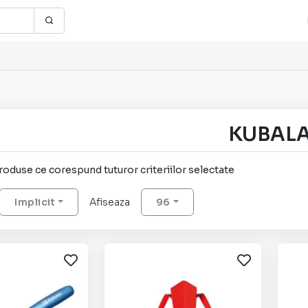
KUBAL
 produse ce corespund tuturor criteriilor selectate
Implicit
Afiseaza
96