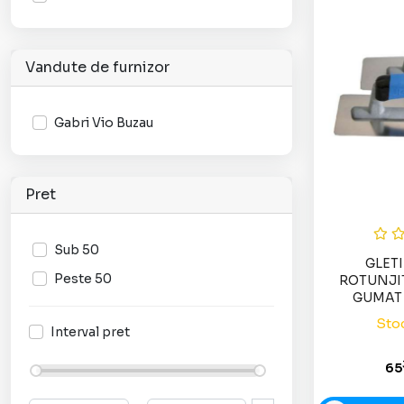
Vandute de furnizor
Gabri Vio Buzau
Pret
Sub 50
GLET
Peste 50
ROTUNJI
GUMAT
Stoc
Interval pret
65