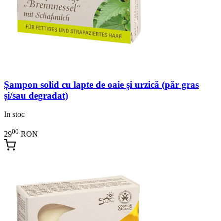
Șampon solid cu lapte de oaie și urzică (păr gras
și/sau degradat)
In stoc
00
29
RON