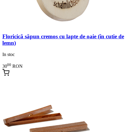
Floricică săpun cremos cu lapte de oaie (în cutie de
lemn)
In stoc
00
30
RON