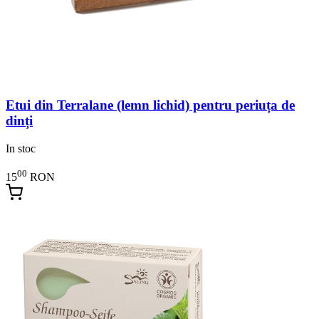
Etui din Terralane (lemn lichid) pentru periuța de
dinți
In stoc
00
15
RON