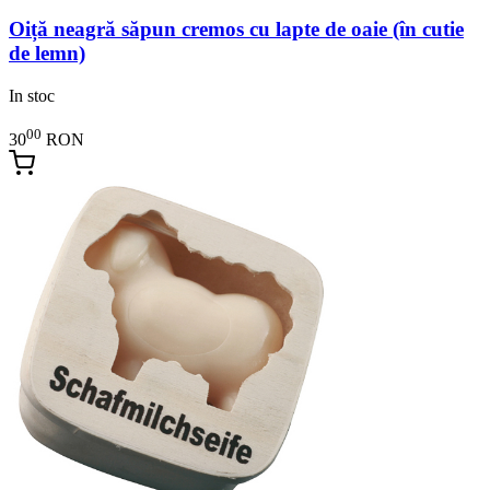
Oiță neagră săpun cremos cu lapte de oaie (în cutie
de lemn)
In stoc
00
30
RON