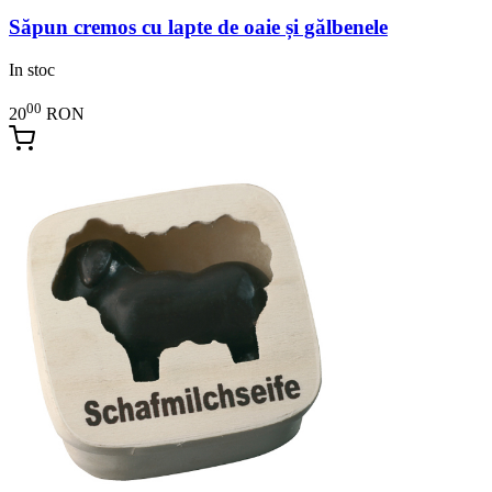
Săpun cremos cu lapte de oaie și gălbenele
In stoc
00
20
RON