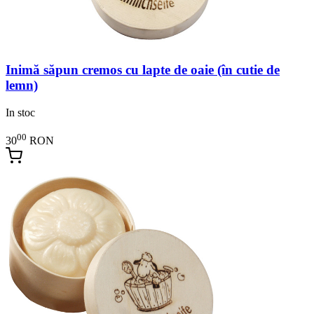
Inimă săpun cremos cu lapte de oaie (în cutie de
lemn)
In stoc
00
30
RON