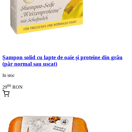
Șampon solid cu lapte de oaie și proteine din grâu
(păr normal sau uscat)
In stoc
00
29
RON