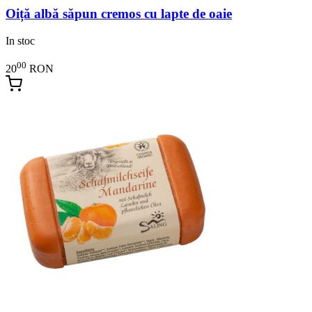
Oiță albă săpun cremos cu lapte de oaie
In stoc
00
20
RON