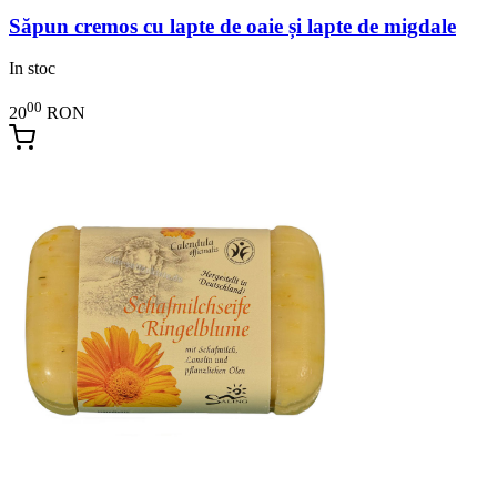
Săpun cremos cu lapte de oaie și lapte de migdale
In stoc
00
20
RON