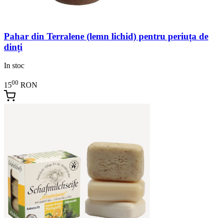
Pahar din Terralene (lemn lichid) pentru periuța de
dinți
In stoc
00
15
RON