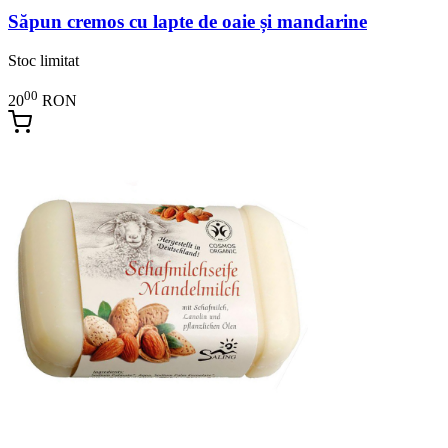
Săpun cremos cu lapte de oaie și mandarine
Stoc limitat
00
20
RON