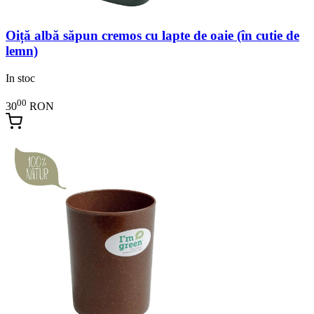
Oiță albă săpun cremos cu lapte de oaie (în cutie de
lemn)
In stoc
00
30
RON