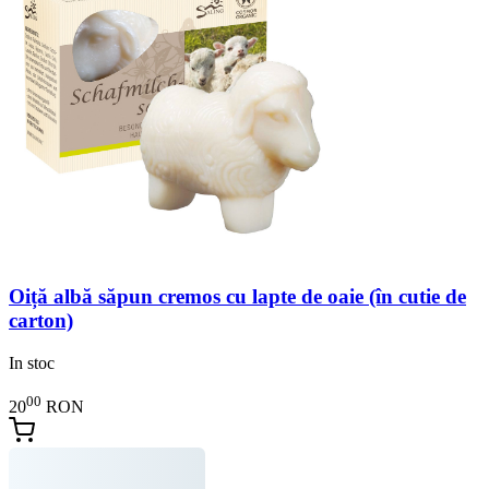
Oiță albă săpun cremos cu lapte de oaie (în cutie de
carton)
In stoc
00
20
RON