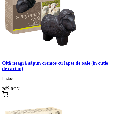
Oiță neagră săpun cremos cu lapte de oaie (în cutie
de carton)
In stoc
00
20
RON