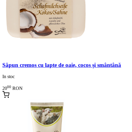
Săpun cremos cu lapte de oaie, cocos și smântână
In stoc
00
20
RON