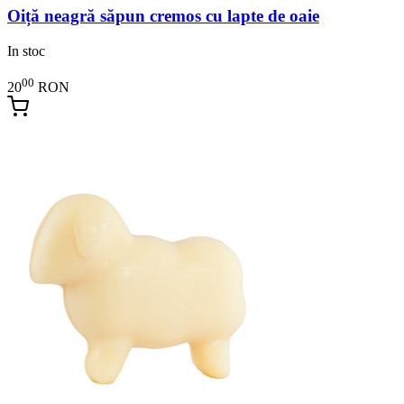
Oiță neagră săpun cremos cu lapte de oaie
In stoc
00
20
RON