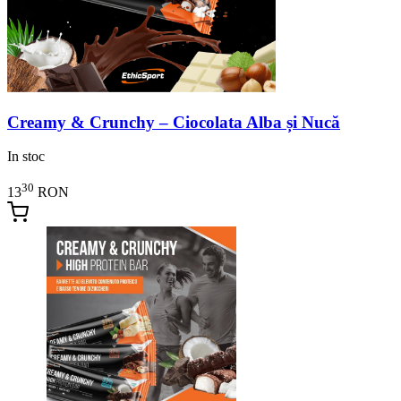
Creamy & Crunchy – Ciocolata Alba și Nucă
In stoc
30
13
RON