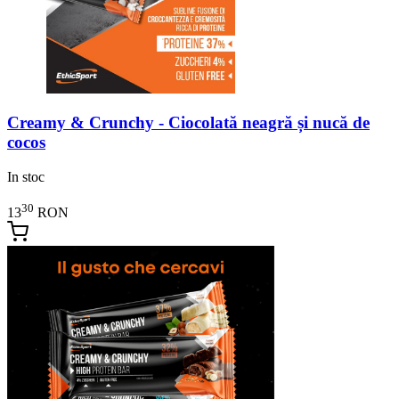
Creamy & Crunchy - Ciocolată neagră și nucă de
cocos
In stoc
30
13
RON