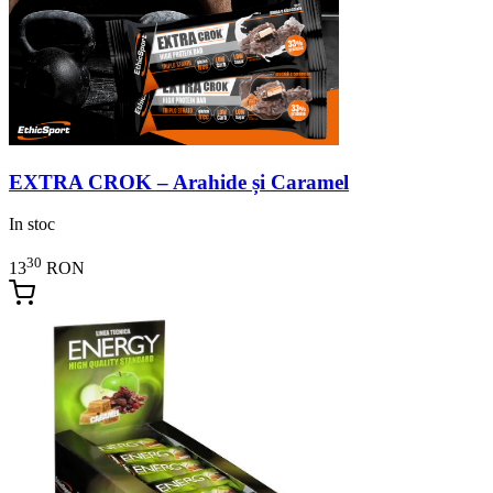
EXTRA CROK – Arahide și Caramel
In stoc
30
13
RON