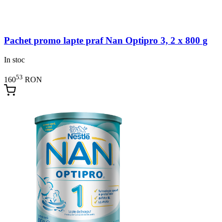
Pachet promo lapte praf Nan Optipro 3, 2 x 800 g
In stoc
53
160
RON