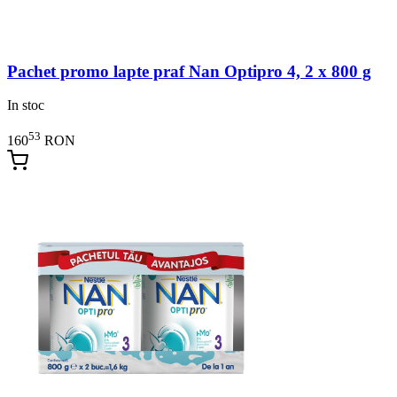
Pachet promo lapte praf Nan Optipro 4, 2 x 800 g
In stoc
53
160
RON