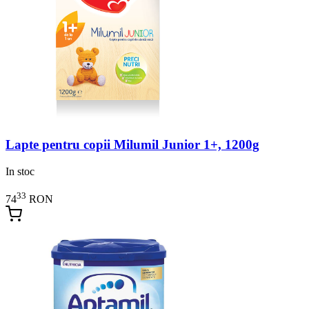
Lapte pentru copii Milumil Junior 1+, 1200g
In stoc
33
74
RON