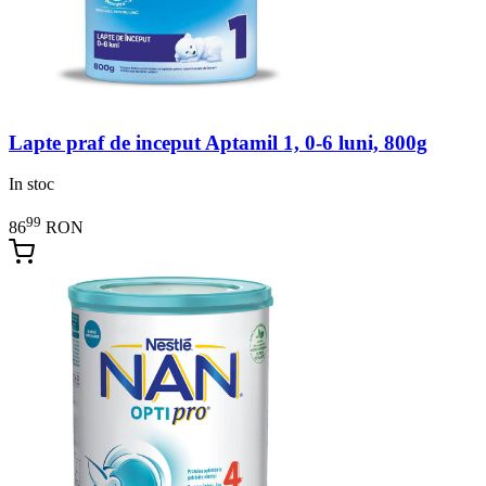
Lapte praf de inceput Aptamil 1, 0-6 luni, 800g
In stoc
99
86
RON