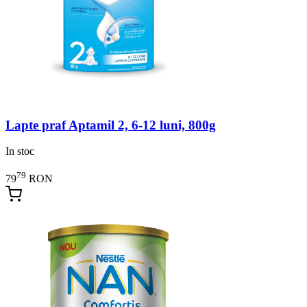
Lapte praf Aptamil 2, 6-12 luni, 800g
In stoc
79
79
RON