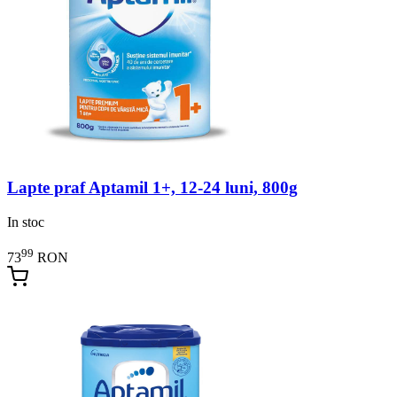
Lapte praf Aptamil 1+, 12-24 luni, 800g
In stoc
99
73
RON