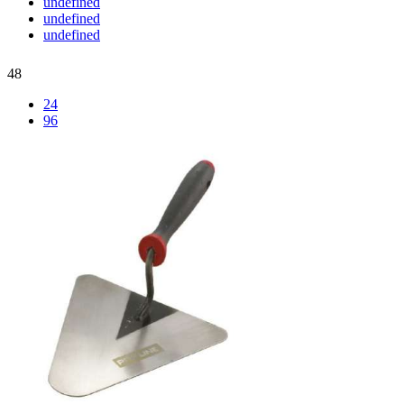
undefined
undefined
undefined
48
24
96