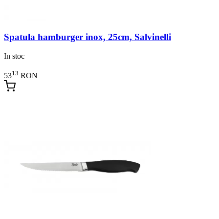
Spatula hamburger inox, 25cm, Salvinelli
In stoc
13
53
RON