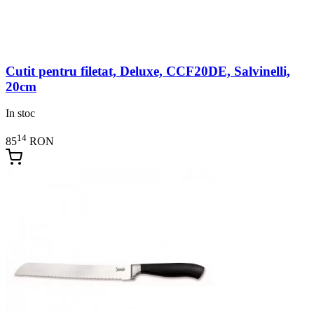
Cutit pentru filetat, Deluxe, CCF20DE, Salvinelli,
20cm
In stoc
14
85
RON