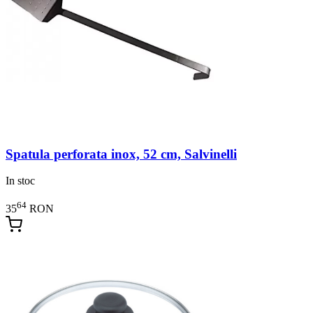
Spatula perforata inox, 52 cm, Salvinelli
In stoc
64
35
RON