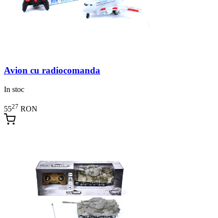
Avion cu radiocomanda
In stoc
27
55
RON