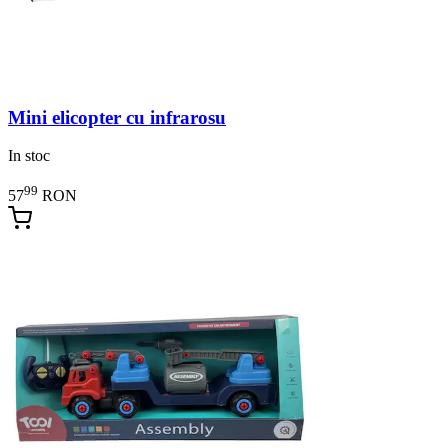
Mini elicopter cu infrarosu
In stoc
99
57
RON