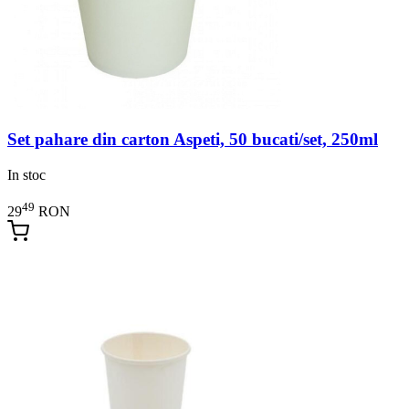
Set pahare din carton Aspeti, 50 bucati/set, 250ml
In stoc
49
29
RON