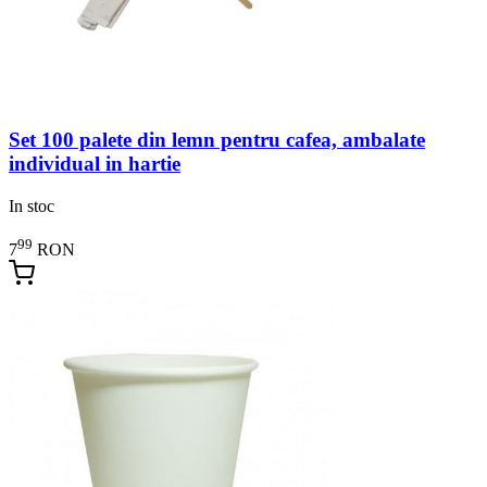
Set 100 palete din lemn pentru cafea, ambalate
individual in hartie
In stoc
99
7
RON