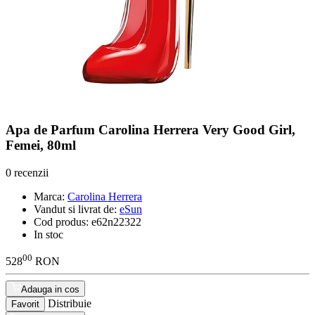
Apa de Parfum Carolina Herrera Very Good Girl,
Femei, 80ml
0 recenzii
Marca:
Carolina Herrera
Vandut si livrat de:
eSun
Cod produs:
e62n22322
In stoc
00
528
RON
Adauga in cos
Distribuie
Favorit