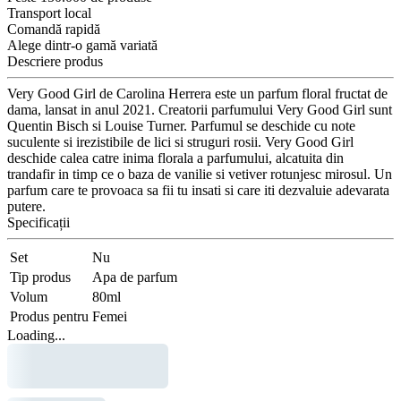
Transport local
Comandă rapidă
Alege dintr-o gamă variată
Descriere produs
Very Good Girl de Carolina Herrera este un parfum floral fructat de
dama, lansat in anul 2021. Creatorii parfumului Very Good Girl sunt
Quentin Bisch si Louise Turner. Parfumul se deschide cu note
suculente si irezistibile de lici si struguri rosii. Very Good Girl
deschide calea catre inima florala a parfumului, alcatuita din
trandafir in timp ce o baza de vanilie si vetiver rotunjesc mirosul. Un
parfum care te provoaca sa fii tu insati si care iti dezvaluie adevarata
putere.
Specificații
Set
Nu
Tip produs
Apa de parfum
Volum
80ml
Produs pentru
Femei
Loading...