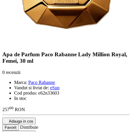
Apa de Parfum Paco Rabanne Lady Million Royal,
Femei, 30 ml
0 recenzii
Marca:
Paco Rabanne
Vandut si livrat de:
eSun
Cod produs:
e62n33603
In stoc
00
257
RON
Adauga in cos
Distribuie
Favorit