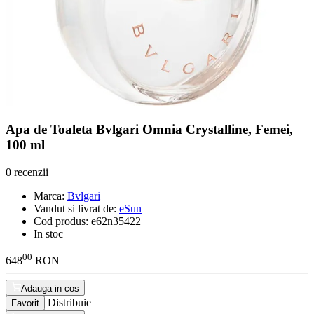
Apa de Toaleta Bvlgari Omnia Crystalline, Femei,
100 ml
0 recenzii
Marca:
Bvlgari
Vandut si livrat de:
eSun
Cod produs:
e62n35422
In stoc
00
648
RON
Adauga in cos
Distribuie
Favorit