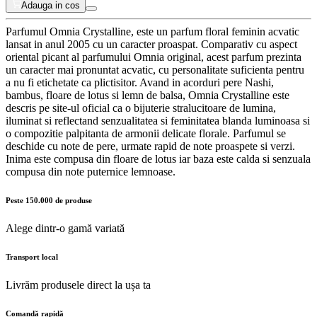
Adauga in cos
Parfumul Omnia Crystalline, este un parfum floral feminin acvatic
lansat in anul 2005 cu un caracter proaspat. Comparativ cu aspect
oriental picant al parfumului Omnia original, acest parfum prezinta
un caracter mai pronuntat acvatic, cu personalitate suficienta pentru
a nu fi etichetate ca plictisitor. Avand in acorduri pere Nashi,
bambus, floare de lotus si lemn de balsa, Omnia Crystalline este
descris pe site-ul oficial ca o bijuterie stralucitoare de lumina,
iluminat si reflectand senzualitatea si feminitatea blanda luminoasa si
o compozitie palpitanta de armonii delicate florale. Parfumul se
deschide cu note de pere, urmate rapid de note proaspete si verzi.
Inima este compusa din floare de lotus iar baza este calda si senzuala
compusa din note puternice lemnoase.
Peste 150.000 de produse
Alege dintr-o gamă variată
Transport local
Livrăm produsele direct la ușa ta
Comandă rapidă