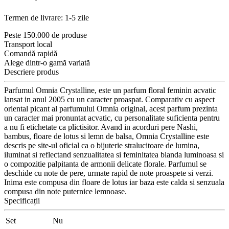
Termen de livrare: 1-5 zile
Peste 150.000 de produse
Transport local
Comandă rapidă
Alege dintr-o gamă variată
Descriere produs
Parfumul Omnia Crystalline, este un parfum floral feminin acvatic
lansat in anul 2005 cu un caracter proaspat. Comparativ cu aspect
oriental picant al parfumului Omnia original, acest parfum prezinta
un caracter mai pronuntat acvatic, cu personalitate suficienta pentru
a nu fi etichetate ca plictisitor. Avand in acorduri pere Nashi,
bambus, floare de lotus si lemn de balsa, Omnia Crystalline este
descris pe site-ul oficial ca o bijuterie stralucitoare de lumina,
iluminat si reflectand senzualitatea si feminitatea blanda luminoasa si
o compozitie palpitanta de armonii delicate florale. Parfumul se
deschide cu note de pere, urmate rapid de note proaspete si verzi.
Inima este compusa din floare de lotus iar baza este calda si senzuala
compusa din note puternice lemnoase.
Specificații
Set
Nu