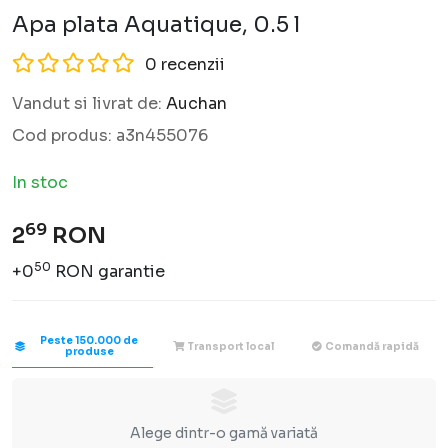
Apa plata Aquatique, 0.5 l
0 recenzii
Vandut si livrat de:
Auchan
Cod produs:
a3n455076
In stoc
69
2
RON
50
+0
RON garantie
Peste 150.000 de
Transport local
Comandă rapidă
produse
Alege dintr-o gamă variată