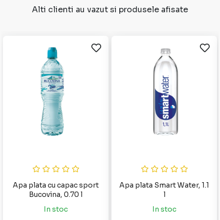
Alti clienti au vazut si produsele afisate
Apa plata cu capac sport
Apa plata Smart Water, 1.1
Bucovina, 0.70 l
l
In stoc
In stoc