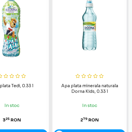
plata Tedi, 0.33 l
Apa plata minerala naturala
Dorna Kids, 0.33 l
In stoc
In stoc
25
79
3
RON
2
RON