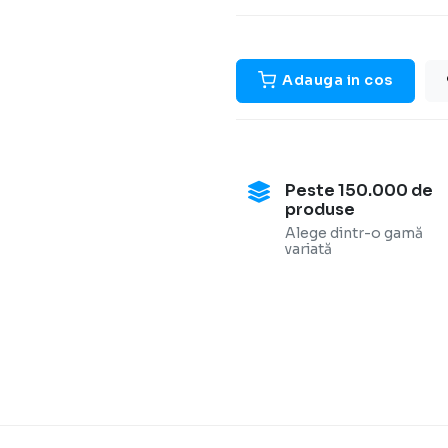
Adauga in cos
Peste 150.000 de
produse
Alege dintr-o gamă
variată