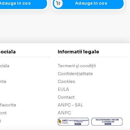
Adauga in cos
Adauga in cos
sociala
Informatii legale
ciala
Termeni și condiții
Confidențialitate
nte
Cookies
EULA
Contact
favorite
ANPC - SAL
cont
ANPC
u