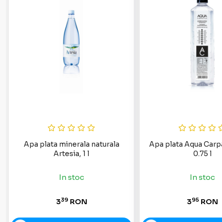
Apa plata minerala naturala
Apa plata Aqua Carpa
Artesia, 1 l
0.75 l
In stoc
In stoc
39
95
3
RON
3
RON