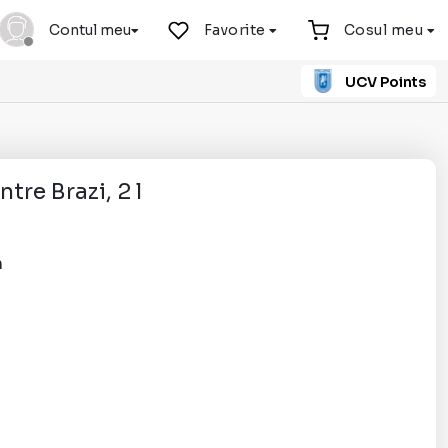
Contul meu
Favorite
Cosul meu
UCV Points
ntre Brazi, 2 l
n