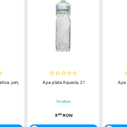
tica, pet,
Apa plata Aquavia, 2 l
Apa 
In stoc
49
3
RON