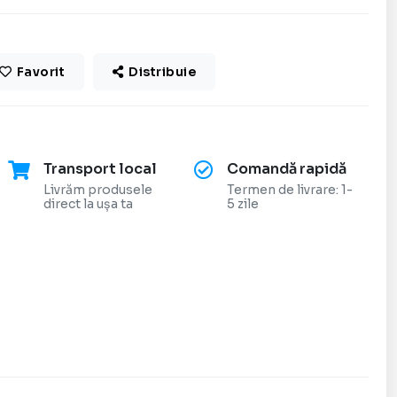
Favorit
Distribuie
Transport local
Comandă rapidă
Livrăm produsele
Termen de livrare: 1-
direct la ușa ta
5 zile