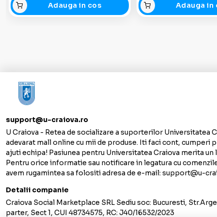
Adauga in cos
Adauga in 
support@u-craiova.ro
U Craiova - Retea de socializare a suporterilor Universitatea C
adevarat mall online cu mii de produse. Iti faci cont, cumperi p
ajuti echipa! Pasiunea pentru Universitatea Craiova merita un lo
Pentru orice informatie sau notificare in legatura cu comenzil
avem rugamintea sa folositi adresa de e-mail: support@u-cra
Detalii companie
Craiova Social Marketplace SRL Sediu soc: Bucuresti, Str.Argen
parter, Sect 1, CUI 48734575, RC: J40/16532/2023