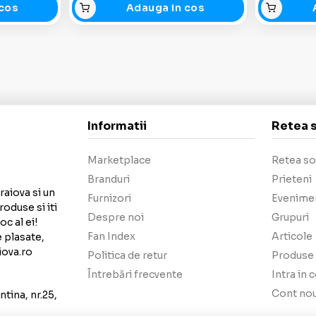
cos
Adauga in cos
Informatii
Retea 
Marketplace
Retea so
Branduri
Prieteni
raiova si un
Furnizori
Evenime
roduse si iti
Despre noi
Grupuri
c al ei!
Fan Index
Articole
e plasate,
iova.ro
Politica de retur
Produse 
Întrebări frecvente
Intra in 
Cont no
tina, nr.25,