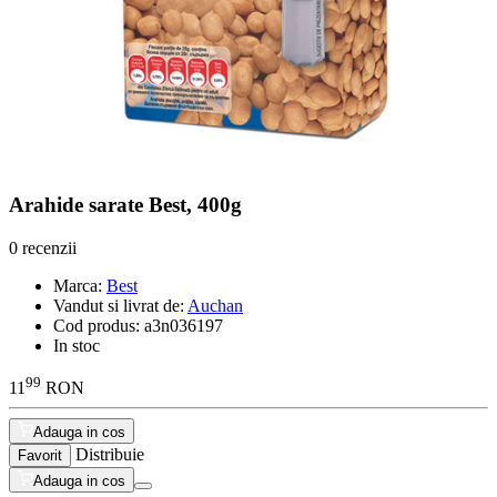
Arahide sarate Best, 400g
0 recenzii
Marca:
Best
Vandut si livrat de:
Auchan
Cod produs:
a3n036197
In stoc
99
11
RON
Adauga in cos
Distribuie
Favorit
Adauga in cos