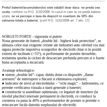
Pretul bateriei/acumulatorului este valabil doar daca se preda cea
uzata
, conform cu H.G. 1132/2008. In cazul in care nu se preda bateria
uzata,
se va percepe o taxa de depozit in cuantum de 10% din
valoarea totala a bateriei.
(conf H.G. 1132/2008 art. 7 alin. 17)
SORGETI FORTE - siguranta si putere
Noua generatie de baterii „double lid - highest leak protection”, se
aliniaza celor mai exigente cerinte ale industriei auto oferind cea mai
sigura protectie impotriva scurgerilor de electrolit chiar si in pozitii
extrem de inclinate (>55º), si performante de pornire deosebite,
rezistenta sporita la cicluri de descarcare prefunda precum si o foarte
buna acceptanta a incarcarii.
Avantaje tehnologice:
● sistem „double lid”: capac dublu dotat cu dispozitiv „flame
arrestors” de intrerupere a flacarii si eliminarea exploziei;
● indicator de nivel al electrolitului – "ochi magic" – hidrometru, ce
permite verificarea vizuala a starii generale a bateriei;
● constructie si asamblare optimizata, cu legaturi de inseriere (la
nivelul placilor) imersate permanent in electrolit, ce conduce la
cresterea cu pana la 40% a performantelor de pornire si permite o
reincarcare facila datorita surplusului de electrolit;