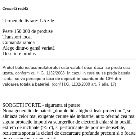
Comandă rapidă
Termen de livrare: 1-5 zile
Peste 150.000 de produse
Transport local
Comandă rapidă
Alege dintr-o gamă variată
Descriere produs
Pretul bateriei/acumulatorului este valabil doar daca se preda cea
uzata
, conform cu H.G. 1132/2008. In cazul in care nu se preda bateria
uzata,
se va percepe o taxa de depozit in cuantum de 10% din
valoarea totala a bateriei.
(conf H.G. 1132/2008 art. 7 alin. 17)
SORGETI FORTE - siguranta si putere
Noua generatie de baterii „double lid - highest leak protection”, se
aliniaza celor mai exigente cerinte ale industriei auto oferind cea mai
sigura protectie impotriva scurgerilor de electrolit chiar si in pozitii
extrem de inclinate (>55º), si performante de pornire deosebite,
rezistenta sporita la cicluri de descarcare prefunda precum si o foarte
buna acceptanta a incarcarii.