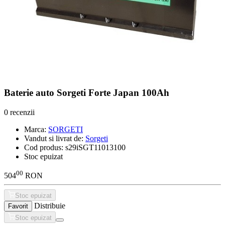
Baterie auto Sorgeti Forte Japan 100Ah
0 recenzii
Marca:
SORGETI
Vandut si livrat de:
Sorgeti
Cod produs:
s29iSGT11013100
Stoc epuizat
00
504
RON
Stoc epuizat
Distribuie
Favorit
Stoc epuizat