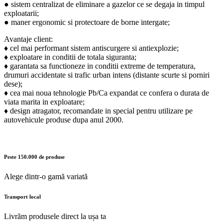
● sistem centralizat de eliminare a gazelor ce se degaja in timpul
exploatarii;
● maner ergonomic si protectoare de borne intergate;
Avantaje client:
♦ cel mai performant sistem antiscurgere si antiexplozie;
♦ exploatare in conditii de totala siguranta;
♦ garantata sa functioneze in conditii extreme de temperatura,
drumuri accidentate si trafic urban intens (distante scurte si porniri
dese);
♦ cea mai noua tehnologie Pb/Ca expandat ce confera o durata de
viata marita in exploatare;
♦ design atragator, recomandate in special pentru utilizare pe
autovehicule produse dupa anul 2000.
Peste 150.000 de produse
Alege dintr-o gamă variată
Transport local
Livrăm produsele direct la ușa ta