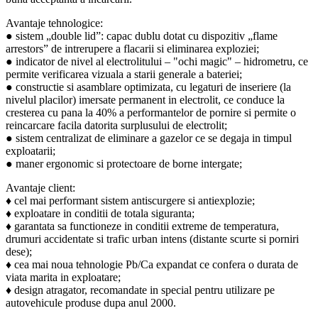
Avantaje tehnologice:
● sistem „double lid”: capac dublu dotat cu dispozitiv „flame
arrestors” de intrerupere a flacarii si eliminarea exploziei;
● indicator de nivel al electrolitului – "ochi magic" – hidrometru, ce
permite verificarea vizuala a starii generale a bateriei;
● constructie si asamblare optimizata, cu legaturi de inseriere (la
nivelul placilor) imersate permanent in electrolit, ce conduce la
cresterea cu pana la 40% a performantelor de pornire si permite o
reincarcare facila datorita surplusului de electrolit;
● sistem centralizat de eliminare a gazelor ce se degaja in timpul
exploatarii;
● maner ergonomic si protectoare de borne intergate;
Avantaje client:
♦ cel mai performant sistem antiscurgere si antiexplozie;
♦ exploatare in conditii de totala siguranta;
♦ garantata sa functioneze in conditii extreme de temperatura,
drumuri accidentate si trafic urban intens (distante scurte si porniri
dese);
♦ cea mai noua tehnologie Pb/Ca expandat ce confera o durata de
viata marita in exploatare;
♦ design atragator, recomandate in special pentru utilizare pe
autovehicule produse dupa anul 2000.