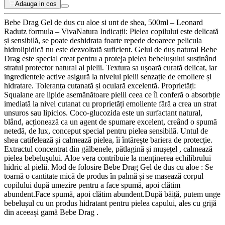
Adauga in cos
Bebe Drag Gel de dus cu aloe si unt de shea, 500ml – Leonard
Radutz formula – VivaNatura Indicații: Pielea copilului este delicată
și sensibilă, se poate deshidrata foarte repede deoarece pelicula
hidrolipidică nu este dezvoltată suficient. Gelul de duș natural Bebe
Drag este special creat pentru a proteja pielea bebelușului susținând
stratul protector natural al pielii. Textura sa ușoară curată delicat, iar
ingredientele active asigură la nivelul pielii senzație de emoliere și
hidratare. Toleranța cutanată și oculară excelentă. Proprietăți:
Squalane are lipide asemănătoare pielii ceea ce îi conferă o absorbție
imediată la nivel cutanat cu proprietăți emoliente fără a crea un strat
unsuros sau lipicios. Coco-glucozida este un surfactant natural,
blând, acționează ca un agent de spumare excelent, creând o spumă
netedă, de lux, conceput special pentru pielea sensibilă. Untul de
shea catifelează și calmează pielea, îi întărește bariera de protecție.
Extractul concentrat din gălbenele, pătlagină și mușețel , calmează
pielea bebelușului. Aloe vera contribuie la menținerea echilibrului
hidric al pielii. Mod de folosire Bebe Drag Gel de dus cu aloe : Se
toarnă o cantitate mică de produs în palmă și se masează corpul
copilului după umezire pentru a face spumă, apoi clătim
abundent.Face spumă, apoi clătim abundent.După băiță, putem unge
bebelușul cu un produs hidratant pentru pielea capului, ales cu grijă
din aceeași gamă Bebe Drag .