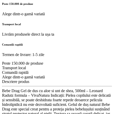
Peste 150.000 de produse
Alege dintr-o gamă variată
Transport local
Livrăm produsele direct la ușa ta
Comandă rapidă
Termen de livrare: 1-5 zile
Peste 150.000 de produse
Transport local
Comandă rapidă
Alege dintr-o gamă variată
Descriere produs
Bebe Drag Gel de dus cu aloe si unt de shea, 500ml – Leonard
Radutz formula – VivaNatura Indicații: Pielea copilului este delicată
și sensibilă, se poate deshidrata foarte repede deoarece pelicula
hidrolipidică nu este dezvoltată suficient. Gelul de duș natural Bebe
Drag este special creat pentru a proteja pielea bebelușului susținând
stratul protector natural al pielii. Textura sa ușoară curată delicat, iar