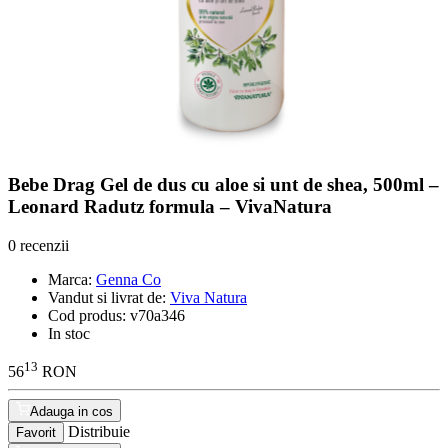
Bebe Drag Gel de dus cu aloe si unt de shea, 500ml –
Leonard Radutz formula – VivaNatura
0 recenzii
Marca:
Genna Co
Vandut si livrat de:
Viva Natura
Cod produs:
v70a346
In stoc
13
56
RON
Adauga in cos
Distribuie
Favorit