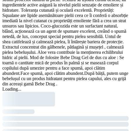
ingredientele active asigură la nivelul pielii senzație de emoliere și
hidratare. Toleranța cutanată și oculară excelentă. Proprietăți:
Squalane are lipide asemănătoare pielii ceea ce îi conferă o absorbție
imediată la nivel cutanat cu proprietăți emoliente fără a crea un strat
unsuros sau lipicios. Coco-glucozida este un surfactant natural,
blând, acționează ca un agent de spumare excelent, creând o spumă
netedă, de lux, conceput special pentru pielea sensibilă. Untul de
shea catifelează și calmează pielea, îi întărește bariera de protecție.
Extractul concentrat din gălbenele, pătlagină și mușețel , calmează
pielea bebelușului. Aloe vera contribuie la menținerea echilibrului
hidric al pielii. Mod de folosire Bebe Drag Gel de dus cu aloe : Se
toarnă o cantitate mică de produs în palmă și se masează corpul
copilului după umezire pentru a face spumă, apoi clătim
abundent.Face spumă, apoi clătim abundent.După băiță, putem unge
bebelușul cu un produs hidratant pentru pielea capului, ales cu grijă
din aceeași gamă Bebe Drag .
Loading...