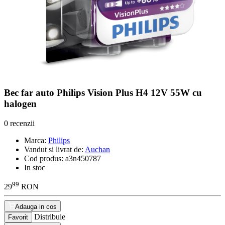
Bec far auto Philips Vision Plus H4 12V 55W cu
halogen
0 recenzii
Marca:
Philips
Vandut si livrat de:
Auchan
Cod produs:
a3n450787
In stoc
99
29
RON
Adauga in cos
Distribuie
Favorit