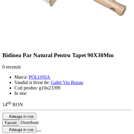
Bidinea Par Natural Pentru Tapet 90X30Mm
0 recenzii
Marca:
POLONIA
Vandut si livrat de:
Gabri Vio Buzau
Cod produs:
g10u23399
In stoc
60
14
RON
Adauga in cos
Distribuie
Favorit
Adauga in cos