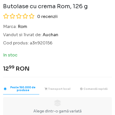
Butoiase cu crema Rom, 126 g
0 recenzii
Marca:
Rom
Vandut si livrat de:
Auchan
Cod produs:
a3n920156
In stoc
99
12
RON
Peste 150.000 de
Transport local
Comandă rapidă
produse
Alege dintr-o gamă variată