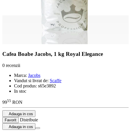
Cafea Boabe Jacobs, 1 kg Royal Elegance
0 recenzii
Marca:
Jacobs
Vandut si livrat de:
Scaffe
Cod produs:
s65e3892
In stoc
55
99
RON
Adauga in cos
Distribuie
Favorit
Adauga in cos