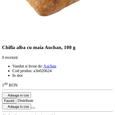
Chifla alba cu maia Auchan, 100 g
0 recenzii
Vandut si livrat de:
Auchan
Cod produs:
a3n020624
In stoc
49
1
RON
Adauga in cos
Distribuie
Favorit
Adauga in cos