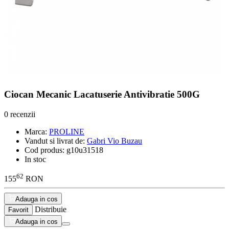
Ciocan Mecanic Lacatuserie Antivibratie 500G
0 recenzii
Marca:
PROLINE
Vandut si livrat de:
Gabri Vio Buzau
Cod produs:
g10u31518
In stoc
62
155
RON
Adauga in cos
Distribuie
Favorit
Adauga in cos