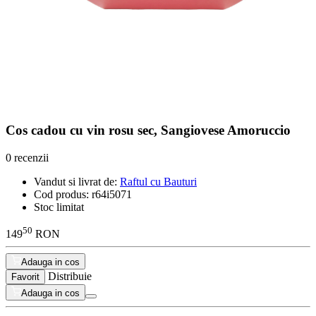
Cos cadou cu vin rosu sec, Sangiovese Amoruccio
0 recenzii
Vandut si livrat de:
Raftul cu Bauturi
Cod produs:
r64i5071
Stoc limitat
50
149
RON
Adauga in cos
Distribuie
Favorit
Adauga in cos