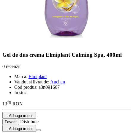
Gel de dus crema Elmiplant Calming Spa, 400ml
0 recenzii
Marca:
Elmiplant
Vandut si livrat de:
Auchan
Cod produs:
a3n091667
In stoc
79
13
RON
Adauga in cos
Distribuie
Favorit
Adauga in cos