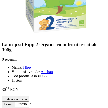
Lapte praf Hipp 2 Organic cu nutrienti esentiali
300g
0 recenzii
Marca:
Hipp
Vandut si livrat de:
Auchan
Cod produs:
a3n309353
In stoc
89
30
RON
Adauga in cos
Distribuie
Favorit