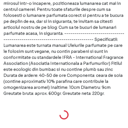
mirosul intr-o incapere, pozitioneaza lumanarea cat mai in
centrul camerei. Pentru toate sfaturile despre cum sa
folosesti o lumanare parfumata corect si pentru a te bucura
pe deplin de ea, dar si in siguranta, te invitam sa citesti
articolul nostru de pe blog: Cum sa te bucuri de lumanari
parfumate acasa, in siguranta. ------------------------------
--------------------------------------------- Specificatii:
Lumanarea este turnata manual Uleiurile parfumate pe care
le folosim sunt vegane, nu contin parabeni si sunt in
conformitate cu standardele IFRA - International Fragrance
Association (Asociatia Internationala a Parfumurilor) Fitilul
este ecologic din bumbac si nu contine plumb sau zinc
Durata de ardere: 40-50 de ore Componenta: ceara de soia
(contine aproximativ 10% parafina care contribuie la
omogenizarea aromei) Inaltime: 10cm Diametru: 9cm
Greutate bruta: aprox. 600gr. Greutate neta: 220gr.
Loading...