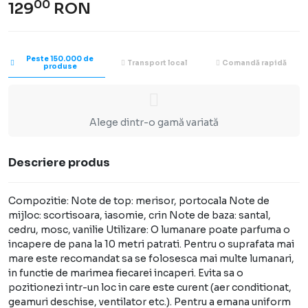
00
129
RON
Peste 150.000 de
Transport local
Comandă rapidă
produse
Alege dintr-o gamă variată
Descriere produs
Compozitie: Note de top: merisor, portocala Note de
mijloc: scortisoara, iasomie, crin Note de baza: santal,
cedru, mosc, vanilie Utilizare: O lumanare poate parfuma o
incapere de pana la 10 metri patrati. Pentru o suprafata mai
mare este recomandat sa se folosesca mai multe lumanari,
in functie de marimea fiecarei incaperi. Evita sa o
pozitionezi intr-un loc in care este curent (aer conditionat,
geamuri deschise, ventilator etc.). Pentru a emana uniform