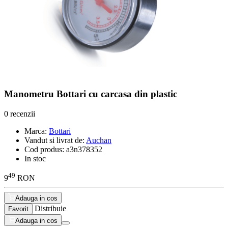
Manometru Bottari cu carcasa din plastic
0 recenzii
Marca:
Bottari
Vandut si livrat de:
Auchan
Cod produs:
a3n378352
In stoc
49
9
RON
Adauga in cos
Distribuie
Favorit
Adauga in cos