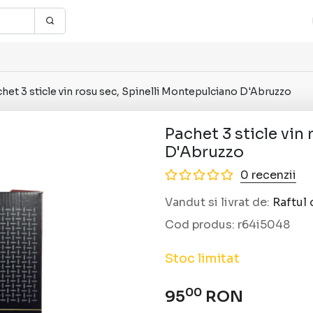
het 3 sticle vin rosu sec, Spinelli Montepulciano D'Abruzzo
Pachet 3 sticle vin
D'Abruzzo
0 recenzii
Vandut si livrat de:
Raftul 
Cod produs:
r64i5048
Stoc limitat
00
95
RON