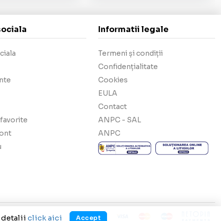
sociala
Informatii legale
ciala
Termeni și condiții
Confidențialitate
nte
Cookies
EULA
Contact
favorite
ANPC - SAL
cont
ANPC
u
 detalii
click aici
Accept