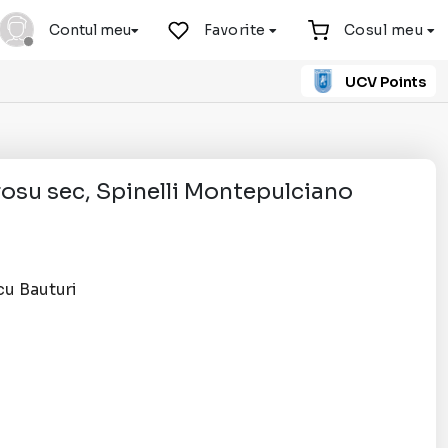
Contul meu
Favorite
Cosul meu
UCV Points
 rosu sec, Spinelli Montepulciano
cu Bauturi