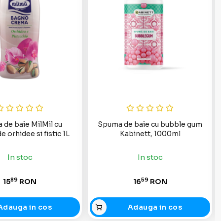
de baie MilMil cu
Spuma de baie cu bubble gum
 orhidee si fistic 1L
Kabinett, 1000ml
In stoc
In stoc
89
59
15
RON
16
RON
Adauga in cos
Adauga in cos