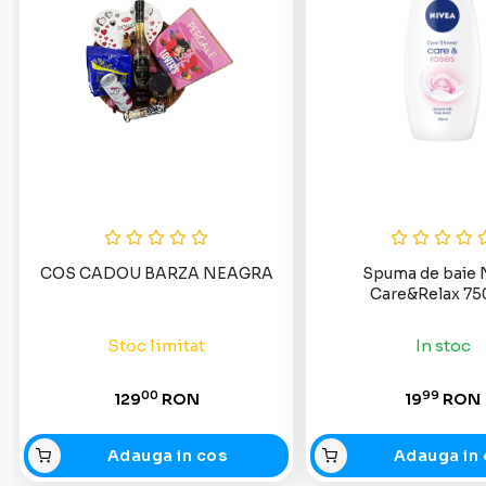
COS CADOU BARZA NEAGRA
Spuma de baie 
Care&Relax 75
Stoc limitat
In stoc
00
99
129
RON
19
RON
Adauga in cos
Adauga in 