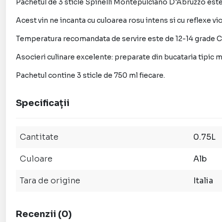
Pachetul de 3 sticle Spinelli Montepulciano D'Abruzzo este u
Acest vin ne incanta cu culoarea rosu intens si cu reflexe vi
Temperatura recomandata de servire este de 12-14 grade C
Asocieri culinare excelente: preparate din bucataria tipic m
Pachetul contine 3 sticle de 750 ml fiecare.
Specificații
Cantitate
0.75L
Culoare
Alb
Tara de origine
Italia
Recenzii
(
0
)