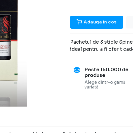
Adauga in cos
Pachetul de 3 sticle Spine
ideal pentru a fi oferit ca
Acest vin ne incanta cu cu
aroma sa de violete, tranda
Peste 150.000 de
Temperatura recomandata d
produse
Asocieri culinare excelent
Alege dintr-o gamă
mezeluri fine, carne rosie 
variată
Pachetul contine 3 sticle 