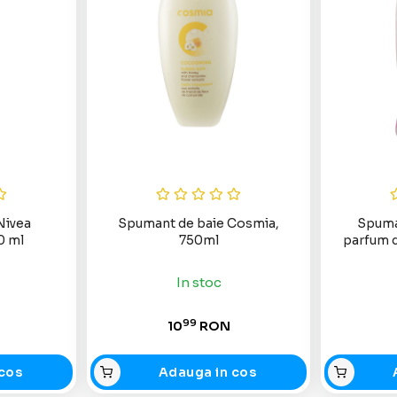
Nivea
Spumant de baie Cosmia,
Spuma 
0 ml
750ml
parfum de
In stoc
99
10
RON
cos
Adauga in cos