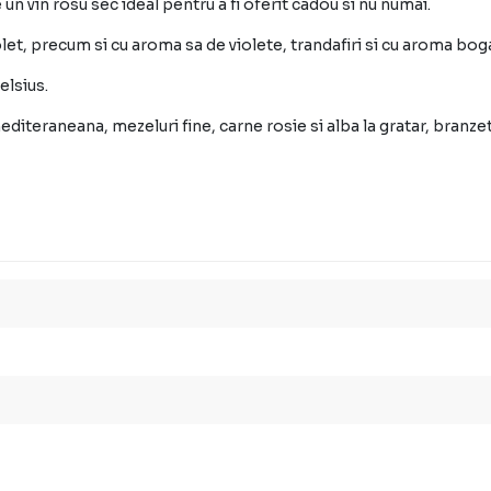
n vin rosu sec ideal pentru a fi oferit cadou si nu numai.
olet, precum si cu aroma sa de violete, trandafiri si cu aroma bog
elsius.
editeraneana, mezeluri fine, carne rosie si alba la gratar, branz