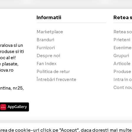
Informatii
Retea 
Marketplace
Retea so
Branduri
Prieteni
raiova si un
Furnizori
Evenime
roduse si iti
Despre noi
Grupuri
c al ei!
Fan Index
Articole
e plasate,
iova.ro
Politica de retur
Produse 
Întrebări frecvente
Intra in 
Cont no
tina, nr.25,
area de cookie-uri click pe "Accept", daca doresti mai multe