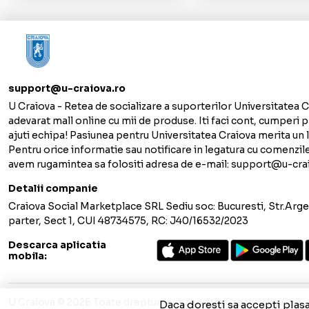
support@u-craiova.ro
U Craiova - Retea de socializare a suporterilor Universitatea C
adevarat mall online cu mii de produse. Iti faci cont, cumperi p
ajuti echipa! Pasiunea pentru Universitatea Craiova merita un lo
Pentru orice informatie sau notificare in legatura cu comenzil
avem rugamintea sa folositi adresa de e-mail: support@u-cra
Detalii companie
Craiova Social Marketplace SRL Sediu soc: Bucuresti, Str.Argen
parter, Sect 1, CUI 48734575, RC: J40/16532/2023
Descarca aplicatia
mobila:
U Craiova © 2026 Toate drepturile rezervate.
Created by
G99
Daca doresti sa accepti plas