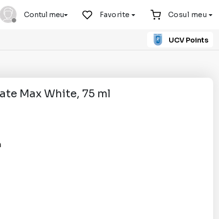
Contul meu
Favorite
Cosul meu
UCV Points
gate Max White, 75 ml
n