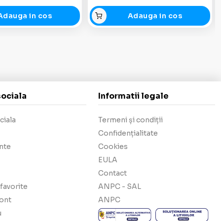
Adauga in cos
Adauga in cos
sociala
Informatii legale
ciala
Termeni și condiții
Confidențialitate
nte
Cookies
EULA
Contact
favorite
ANPC - SAL
cont
ANPC
u