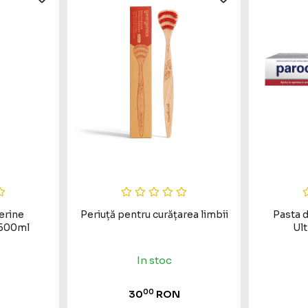
erine
Periuță pentru curățarea limbii
Pasta d
 500ml
Ult
In stoc
00
30
RON