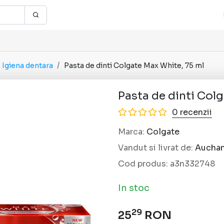
Igiena dentara
Pasta de dinti Colgate Max White, 75 ml
Pasta de dinti Col
0 recenzii
Marca:
Colgate
Vandut si livrat de:
Aucha
Cod produs:
a3n332748
In stoc
29
25
RON