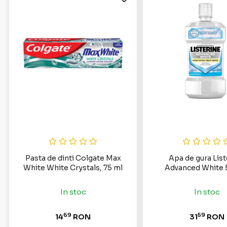
Pasta de dinti Colgate Max
Apa de gura List
White White Crystals, 75 ml
Advanced White
In stoc
In stoc
69
59
14
RON
31
RON