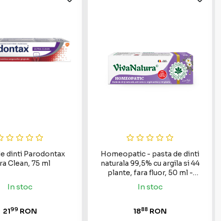
e dinti Parodontax
Homeopatic - pasta de dinti
ra Clean, 75 ml
naturala 99,5% cu argila si 44
plante, fara fluor, 50 ml -
Leonard Radutz formula -
In stoc
In stoc
VivaNatura
99
88
21
RON
18
RON