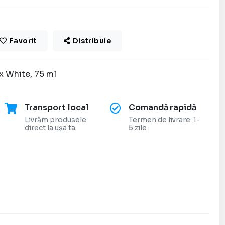
Favorit
Distribuie
x White, 75 ml
Transport local
Comandă rapidă
Livrăm produsele
Termen de livrare: 1-
direct la ușa ta
5 zile