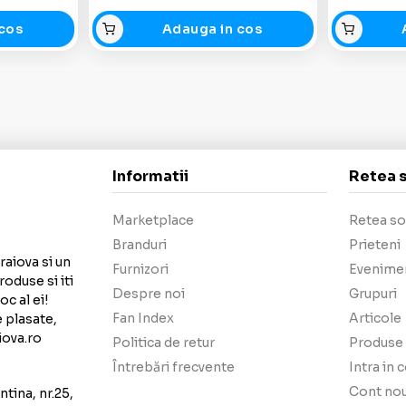
cos
Adauga in cos
Informatii
Retea 
Marketplace
Retea so
Branduri
Prieteni
raiova si un
Furnizori
Evenime
roduse si iti
Despre noi
Grupuri
c al ei!
Fan Index
Articole
e plasate,
iova.ro
Politica de retur
Produse 
Întrebări frecvente
Intra in 
Cont no
tina, nr.25,