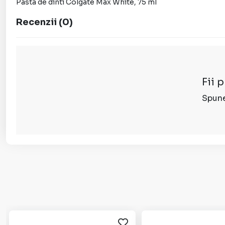
Pasta de dinti Colgate Max White, 75 ml
Recenzii
(
0
)
Fii 
Spune