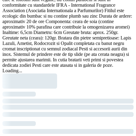
conformitate cu standardele IFRA - International Fragrance
Association (Asociatia Internationala a Parfumurilor) Fitilul este
ecologic din bumbac si nu contine plumb sau zinc Durata de ardere:
aproximativ 20 de ore Componenta: ceara de soia (contine
aproximativ 10% parafina care contribuie la omogenizarea aromei)
Inaltime: 6,5cm Diametru: 6cm Greutate bruta: aprox. 250gr.
Greutate neta (ceara): 120gr. Bratara din pietre semipretioase: Lapis
Lazuli, Ametist, Rodocrozit si Opalit completata cu banut negru
cromat inscriptionat cu semnul zodiacal Pesti si accesorii aurii din
inox. Sistemul de prindere este de tip slide (pe ata cerata neagra) si
permite ajustarea marimii. In cutia bratarii veti primi si povestea
dedicata zodiei Pesti care este atasata si in galeria de poze.
Loading...