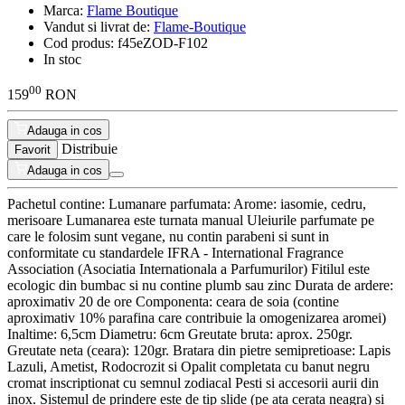
Marca:
Flame Boutique
Vandut si livrat de:
Flame-Boutique
Cod produs:
f45eZOD-F102
In stoc
00
159
RON
Adauga in cos
Distribuie
Favorit
Adauga in cos
Pachetul contine: Lumanare parfumata: Arome: iasomie, cedru,
merisoare Lumanarea este turnata manual Uleiurile parfumate pe
care le folosim sunt vegane, nu contin parabeni si sunt in
conformitate cu standardele IFRA - International Fragrance
Association (Asociatia Internationala a Parfumurilor) Fitilul este
ecologic din bumbac si nu contine plumb sau zinc Durata de ardere:
aproximativ 20 de ore Componenta: ceara de soia (contine
aproximativ 10% parafina care contribuie la omogenizarea aromei)
Inaltime: 6,5cm Diametru: 6cm Greutate bruta: aprox. 250gr.
Greutate neta (ceara): 120gr. Bratara din pietre semipretioase: Lapis
Lazuli, Ametist, Rodocrozit si Opalit completata cu banut negru
cromat inscriptionat cu semnul zodiacal Pesti si accesorii aurii din
inox. Sistemul de prindere este de tip slide (pe ata cerata neagra) si