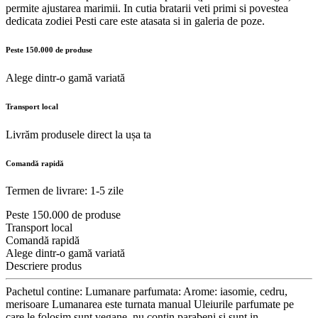
permite ajustarea marimii. In cutia bratarii veti primi si povestea
dedicata zodiei Pesti care este atasata si in galeria de poze.
Peste 150.000 de produse
Alege dintr-o gamă variată
Transport local
Livrăm produsele direct la ușa ta
Comandă rapidă
Termen de livrare: 1-5 zile
Peste 150.000 de produse
Transport local
Comandă rapidă
Alege dintr-o gamă variată
Descriere produs
Pachetul contine: Lumanare parfumata: Arome: iasomie, cedru,
merisoare Lumanarea este turnata manual Uleiurile parfumate pe
care le folosim sunt vegane, nu contin parabeni si sunt in