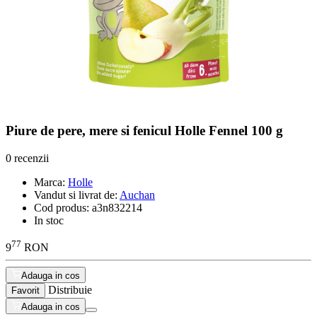
Piure de pere, mere si fenicul Holle Fennel 100 g
0 recenzii
Marca:
Holle
Vandut si livrat de:
Auchan
Cod produs:
a3n832214
In stoc
77
9
RON
Adauga in cos
Distribuie
Favorit
Adauga in cos