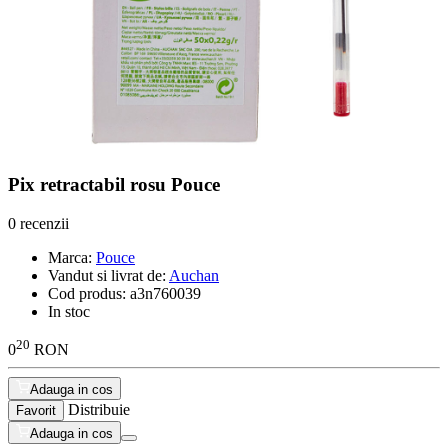
Pix retractabil rosu Pouce
0 recenzii
Marca:
Pouce
Vandut si livrat de:
Auchan
Cod produs:
a3n760039
In stoc
20
0
RON
Adauga in cos
Distribuie
Favorit
Adauga in cos