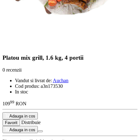
Platou mix grill, 1.6 kg, 4 portii
0 recenzii
Vandut si livrat de:
Auchan
Cod produs:
a3n173530
In stoc
99
109
RON
Adauga in cos
Distribuie
Favorit
Adauga in cos