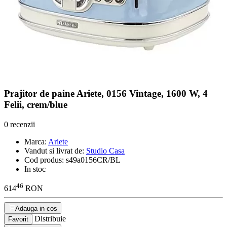
Prajitor de paine Ariete, 0156 Vintage, 1600 W, 4
Felii, crem/blue
0 recenzii
Marca:
Ariete
Vandut si livrat de:
Studio Casa
Cod produs:
s49a0156CR/BL
In stoc
46
614
RON
Adauga in cos
Distribuie
Favorit