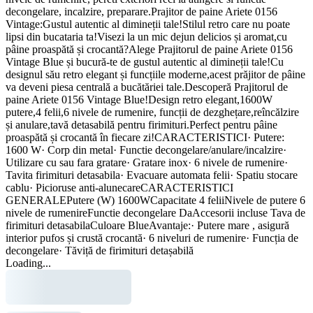
decongelare, incalzire, preparare.Prajitor de paine Ariete 0156
Vintage:Gustul autentic al dimineții tale!Stilul retro care nu poate
lipsi din bucataria ta!Visezi la un mic dejun delicios și aromat,cu
pâine proaspătă și crocantă?Alege Prajitorul de paine Ariete 0156
Vintage Blue și bucură-te de gustul autentic al dimineții tale!Cu
designul său retro elegant și funcțiile moderne,acest prăjitor de pâine
va deveni piesa centrală a bucătăriei tale.Descoperă Prajitorul de
paine Ariete 0156 Vintage Blue!Design retro elegant,1600W
putere,4 felii,6 nivele de rumenire, funcții de dezghețare,reîncălzire
și anulare,tavă detasabilă pentru firimituri.Perfect pentru pâine
proaspătă și crocantă în fiecare zi!CARACTERISTICI· Putere:
1600 W· Corp din metal· Functie decongelare/anulare/incalzire·
Utilizare cu sau fara gratare· Gratare inox· 6 nivele de rumenire·
Tavita firimituri detasabila· Evacuare automata felii· Spatiu stocare
cablu· Picioruse anti-alunecareCARACTERISTICI
GENERALEPutere (W) 1600WCapacitate 4 feliiNivele de putere 6
nivele de rumenireFunctie decongelare DaAccesorii incluse Tava de
firimituri detasabilaCuloare BlueAvantaje:· Putere mare , asigură
interior pufos și crustă crocantă· 6 niveluri de rumenire· Funcția de
decongelare· Tăviță de firimituri detașabilă
Loading...