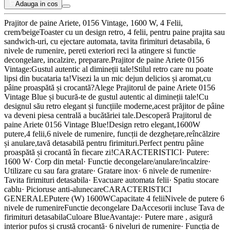
Adauga in cos
Prajitor de paine Ariete, 0156 Vintage, 1600 W, 4 Felii,
crem/beigeToaster cu un design retro, 4 felii, pentru paine prajita sau
sandwich-uri, cu ejectare automata, tavita firimituri detasabila, 6
nivele de rumenire, pereti exteriori reci la atingere si functie
decongelare, incalzire, preparare.Prajitor de paine Ariete 0156
Vintage:Gustul autentic al dimineții tale!Stilul retro care nu poate
lipsi din bucataria ta!Visezi la un mic dejun delicios și aromat,cu
pâine proaspătă și crocantă?Alege Prajitorul de paine Ariete 0156
Vintage Blue și bucură-te de gustul autentic al dimineții tale!Cu
designul său retro elegant și funcțiile moderne,acest prăjitor de pâine
va deveni piesa centrală a bucătăriei tale.Descoperă Prajitorul de
paine Ariete 0156 Vintage Blue!Design retro elegant,1600W
putere,4 felii,6 nivele de rumenire, funcții de dezghețare,reîncălzire
și anulare,tavă detasabilă pentru firimituri.Perfect pentru pâine
proaspătă și crocantă în fiecare zi!CARACTERISTICI· Putere:
1600 W· Corp din metal· Functie decongelare/anulare/incalzire·
Utilizare cu sau fara gratare· Gratare inox· 6 nivele de rumenire·
Tavita firimituri detasabila· Evacuare automata felii· Spatiu stocare
cablu· Picioruse anti-alunecareCARACTERISTICI
GENERALEPutere (W) 1600WCapacitate 4 feliiNivele de putere 6
nivele de rumenireFunctie decongelare DaAccesorii incluse Tava de
firimituri detasabilaCuloare BlueAvantaje:· Putere mare , asigură
interior pufos și crustă crocantă· 6 niveluri de rumenire· Funcția de