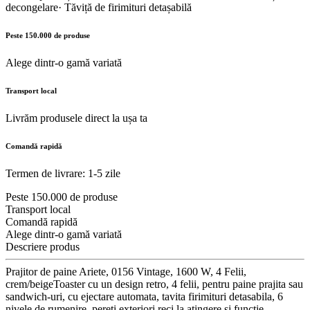
decongelare· Tăviță de firimituri detașabilă
Peste 150.000 de produse
Alege dintr-o gamă variată
Transport local
Livrăm produsele direct la ușa ta
Comandă rapidă
Termen de livrare: 1-5 zile
Peste 150.000 de produse
Transport local
Comandă rapidă
Alege dintr-o gamă variată
Descriere produs
Prajitor de paine Ariete, 0156 Vintage, 1600 W, 4 Felii,
crem/beigeToaster cu un design retro, 4 felii, pentru paine prajita sau
sandwich-uri, cu ejectare automata, tavita firimituri detasabila, 6
nivele de rumenire, pereti exteriori reci la atingere si functie