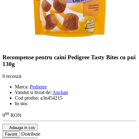
Recompense pentru caini Pedigree Tasty Bites cu pui
130g
0 recenzii
Marca:
Pedigree
Vandut si livrat de:
Auchan
Cod produs:
a3n454215
In stoc
99
9
RON
Adauga in cos
Distribuie
Favorit