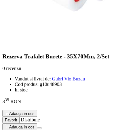
Rezerva Trafalet Burete - 35X70Mm, 2/Set
0 recenzii
Vandut si livrat de:
Gabri Vio Buzau
Cod produs:
g10u48903
In stoc
35
3
RON
Adauga in cos
Distribuie
Favorit
Adauga in cos