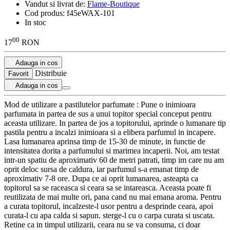
Vandut si livrat de:
Flame-Boutique
Cod produs:
f45eWAX-101
In stoc
00
17
RON
Adauga in cos
Distribuie
Favorit
Adauga in cos
Mod de utilizare a pastilutelor parfumate : Pune o inimioara
parfumata in partea de sus a unui topitor special conceput pentru
aceasta utilizare. In partea de jos a topitorului, aprinde o lumanare tip
pastila pentru a incalzi inimioara si a elibera parfumul in incapere.
Lasa lumanarea aprinsa timp de 15-30 de minute, in functie de
intensitatea dorita a parfumului si marimea incaperii. Noi, am testat
intr-un spatiu de aproximativ 60 de metri patrati, timp im care nu am
oprit deloc sursa de caldura, iar parfumul s-a emanat timp de
aproximativ 7-8 ore. Dupa ce ai oprit lumanarea, asteapta ca
topitorul sa se raceasca si ceara sa se intareasca. Aceasta poate fi
reutilizata de mai multe ori, pana cand nu mai emana aroma. Pentru
a curata topitorul, incalzeste-l usor pentru a desprinde ceara, apoi
curata-l cu apa calda si sapun. sterge-l cu o carpa curata si uscata.
Retine ca in timpul utilizarii, ceara nu se va consuma, ci doar