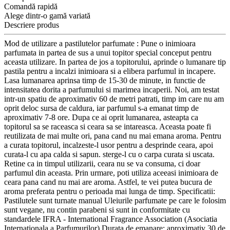
Comandă rapidă
Alege dintr-o gamă variată
Descriere produs
Mod de utilizare a pastilutelor parfumate : Pune o inimioara
parfumata in partea de sus a unui topitor special conceput pentru
aceasta utilizare. In partea de jos a topitorului, aprinde o lumanare tip
pastila pentru a incalzi inimioara si a elibera parfumul in incapere.
Lasa lumanarea aprinsa timp de 15-30 de minute, in functie de
intensitatea dorita a parfumului si marimea incaperii. Noi, am testat
intr-un spatiu de aproximativ 60 de metri patrati, timp im care nu am
oprit deloc sursa de caldura, iar parfumul s-a emanat timp de
aproximativ 7-8 ore. Dupa ce ai oprit lumanarea, asteapta ca
topitorul sa se raceasca si ceara sa se intareasca. Aceasta poate fi
reutilizata de mai multe ori, pana cand nu mai emana aroma. Pentru
a curata topitorul, incalzeste-l usor pentru a desprinde ceara, apoi
curata-l cu apa calda si sapun. sterge-l cu o carpa curata si uscata.
Retine ca in timpul utilizarii, ceara nu se va consuma, ci doar
parfumul din aceasta. Prin urmare, poti utiliza aceeasi inimioara de
ceara pana cand nu mai are aroma. Astfel, te vei putea bucura de
aroma preferata pentru o perioada mai lunga de timp. Specificatii:
Pastilutele sunt turnate manual Uleiurile parfumate pe care le folosim
sunt vegane, nu contin parabeni si sunt in conformitate cu
standardele IFRA - International Fragrance Association (Asociatia
Internationala a Parfumurilor) Durata de emanare: aproximativ 30 de