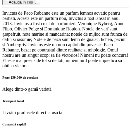
Adauga in cos
Invictus de Paco Rabanne este un parfum lemnos acvatic pentru
barbati. Acesta este un parfum nou, Invictus a fost lansat in anul
2013. Invictus a fost creat de parfumierii Veronique Nyberg, Anne
Flipo, Olivier Polge si Dominique Ropion. Notele de varf sunt
grapefruit, note marine si mandarina; notele de mijloc sunt frunza de
dafin si iasomie; Notele de baza sunt lemn de guaiac, lichen, paciuli
si Ambergris. Invictus este un nou capitol din povestea Paco
Rabanne, bazat pe contrastul dintre realitate si mitologie. Omul
nostru are un singur scop: sa fie victorios! Nimeni nu poate concura!
El este mai presus de tot si de toti, nimeni nu-l poate impiedica sa
obtina victoria…
Peste 150.000 de produse
Alege dintr-o gamă variată
Transport local
Livrăm produsele direct la ușa ta
Comandă rapidă