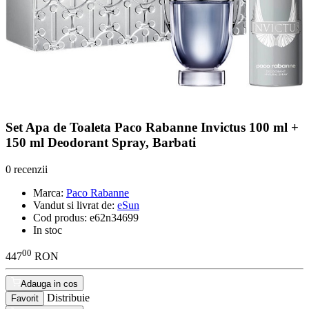
Set Apa de Toaleta Paco Rabanne Invictus 100 ml +
150 ml Deodorant Spray, Barbati
0 recenzii
Marca:
Paco Rabanne
Vandut si livrat de:
eSun
Cod produs:
e62n34699
In stoc
00
447
RON
Adauga in cos
Distribuie
Favorit