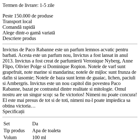
Termen de livrare: 1-5 zile
Peste 150.000 de produse
Transport local
Comandă rapidă
Alege dintr-o gamă variată
Descriere produs
Invictus de Paco Rabanne este un parfum lemnos acvatic pentru
barbati. Acesta este un parfum nou, Invictus a fost lansat in anul
2013. Invictus a fost creat de parfumierii Veronique Nyberg, Anne
Flipo, Olivier Polge si Dominique Ropion. Notele de varf sunt
grapefruit, note marine si mandarina; notele de mijloc sunt frunza de
dafin si iasomie; Notele de baza sunt lemn de guaiac, lichen, paciuli
si Ambergris. Invictus este un nou capitol din povestea Paco
Rabanne, bazat pe contrastul dintre realitate si mitologie. Omul
nostru are un singur scop: sa fie victorios! Nimeni nu poate concura!
El este mai presus de tot si de toti, nimeni nu-l poate impiedica sa
obtina victoria…
Specificații
Set
Da
Tip produs
Apa de toaleta
Volum
100 ml