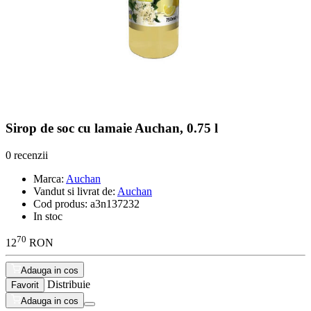
Sirop de soc cu lamaie Auchan, 0.75 l
0 recenzii
Marca:
Auchan
Vandut si livrat de:
Auchan
Cod produs:
a3n137232
In stoc
70
12
RON
Adauga in cos
Distribuie
Favorit
Adauga in cos