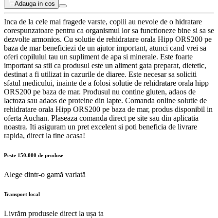
Adauga in cos
Inca de la cele mai fragede varste, copiii au nevoie de o hidratare
corespunzatoare pentru ca organismul lor sa functioneze bine si sa se
dezvolte armonios. Cu solutie de rehidratare orala Hipp ORS200 pe
baza de mar beneficiezi de un ajutor important, atunci cand vrei sa
oferi copilului tau un supliment de apa si minerale. Este foarte
important sa stii ca produsul este un aliment gata preparat, dietetic,
destinat a fi utilizat in cazurile de diaree. Este necesar sa soliciti
sfatul medicului, inainte de a folosi solutie de rehidratare orala hipp
ORS200 pe baza de mar. Produsul nu contine gluten, adaos de
lactoza sau adaos de proteine din lapte. Comanda online solutie de
rehidratare orala Hipp ORS200 pe baza de mar, produs disponibil in
oferta Auchan. Plaseaza comanda direct pe site sau din aplicatia
noastra. Iti asiguram un pret excelent si poti beneficia de livrare
rapida, direct la tine acasa!
Peste 150.000 de produse
Alege dintr-o gamă variată
Transport local
Livrăm produsele direct la ușa ta