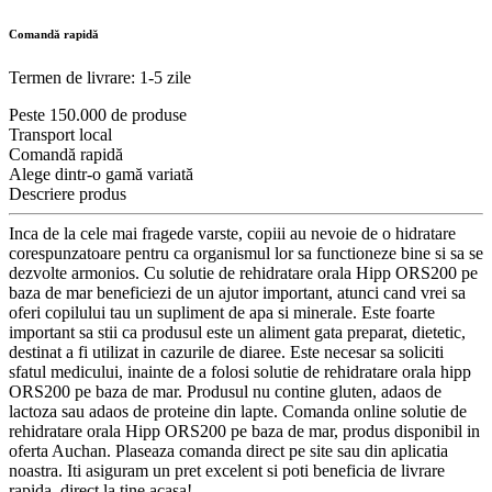
Comandă rapidă
Termen de livrare: 1-5 zile
Peste 150.000 de produse
Transport local
Comandă rapidă
Alege dintr-o gamă variată
Descriere produs
Inca de la cele mai fragede varste, copiii au nevoie de o hidratare
corespunzatoare pentru ca organismul lor sa functioneze bine si sa se
dezvolte armonios. Cu solutie de rehidratare orala Hipp ORS200 pe
baza de mar beneficiezi de un ajutor important, atunci cand vrei sa
oferi copilului tau un supliment de apa si minerale. Este foarte
important sa stii ca produsul este un aliment gata preparat, dietetic,
destinat a fi utilizat in cazurile de diaree. Este necesar sa soliciti
sfatul medicului, inainte de a folosi solutie de rehidratare orala hipp
ORS200 pe baza de mar. Produsul nu contine gluten, adaos de
lactoza sau adaos de proteine din lapte. Comanda online solutie de
rehidratare orala Hipp ORS200 pe baza de mar, produs disponibil in
oferta Auchan. Plaseaza comanda direct pe site sau din aplicatia
noastra. Iti asiguram un pret excelent si poti beneficia de livrare
rapida, direct la tine acasa!