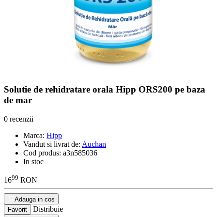
Solutie de rehidratare orala Hipp ORS200 pe baza
de mar
0 recenzii
Marca:
Hipp
Vandut si livrat de:
Auchan
Cod produs:
a3n585036
In stoc
99
16
RON
Adauga in cos
Distribuie
Favorit