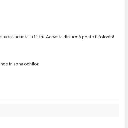
pălaţi mâinile şi corpul, clătiţi. A se evita contactul
zul în care săpunul ajunge în zona ochilor.
u în varianta la 1 litru. Aceasta din urmă poate fi folosită
junge în zona ochilor.