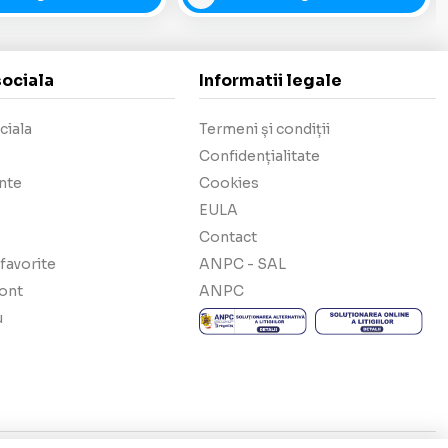
sociala
Informatii legale
ciala
Termeni și condiții
Confidențialitate
nte
Cookies
EULA
Contact
favorite
ANPC - SAL
cont
ANPC
u