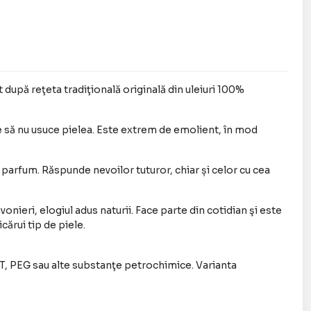
este transmis din generaţie în generaţie. Prin
 Latour oferă un produs uşor de folosit şi
 piele.
at din uleiuri saponificate 100% vegetale NU conţine
t după reţeta tradiţională originală din uleiuri 100%
abeni, EDTA, EDTA, BHT, PEG sau alte substanţe
oalergenică este fără parfum.
re să nu usuce pielea. Este extrem de emolient, în mod
ilia conţine ulei de măsline organic cu acţiune
le.
e parfum. Răspunde nevoilor tuturor, chiar și celor cu cea
ăţarea mâinilor şi corpului.
Este ideal pentru pielea
nieri, elogiul adus naturii. Face parte din cotidian şi este
ărui tip de piele.
ilia de la Rampal Latour vin în varianta de 500ml (în
 o dozare ușoară) sau în varianta la 1 litru. Aceasta
BHT, PEG sau alte substanţe petrochimice. Varianta
ca atare sau ca rezervă pentru formatul mai mic, la
d este foarte fină, se clăteşte rapid și uşor.