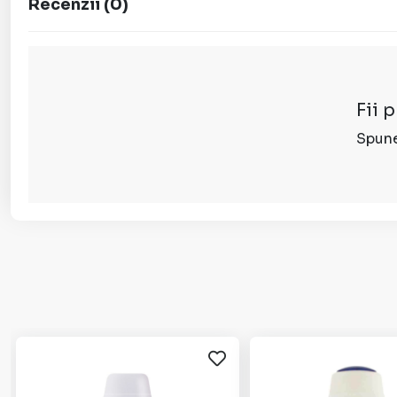
Recenzii
(
0
)
Fii 
Spune