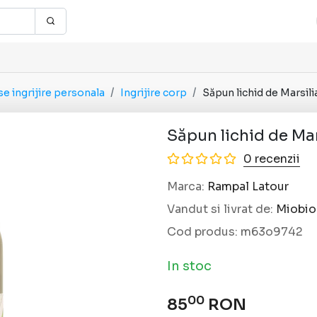
e ingrijire personala
Ingrijire corp
Săpun lichid de Marsil
Săpun lichid de Mar
0 recenzii
Marca:
Rampal Latour
Vandut si livrat de:
Miobio
Cod produs:
m63o9742
In stoc
00
85
RON