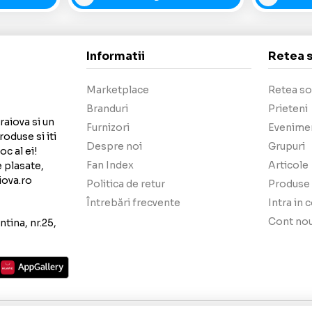
Informatii
Retea 
Marketplace
Retea so
Branduri
Prieteni
raiova si un
Furnizori
Evenime
roduse si iti
Despre noi
Grupuri
c al ei!
Fan Index
Articole
e plasate,
iova.ro
Politica de retur
Produse 
Întrebări frecvente
Intra in 
Cont no
tina, nr.25,