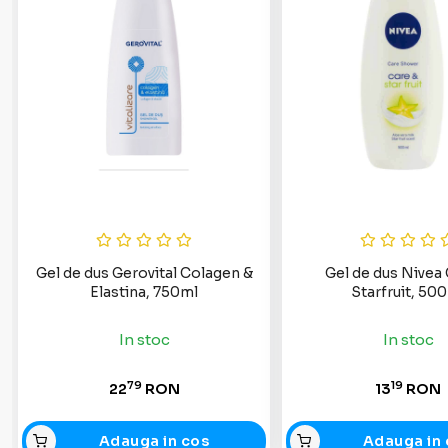
Gel de dus Gerovital Colagen &
Gel de dus Nivea 
Elastina, 750ml
Starfruit, 50
In stoc
In stoc
79
19
22
RON
13
RON
Adauga in cos
Adauga in 