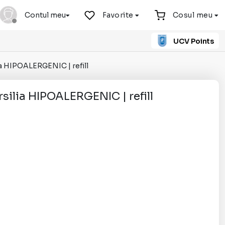
Contul meu
Favorite
Cosul meu
UCV Points
ia HIPOALERGENIC | refill
silia HIPOALERGENIC | refill