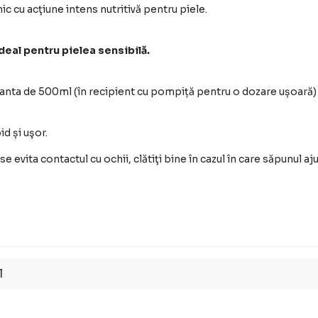
ic cu acţiune intens nutritivă pentru piele.
Aplicaţi pe pielea umedă, s
cu ochii, clătiţi bine în ca
deal pentru pielea sensibilă.
ianta de 500ml (în recipient cu pompiță pentru o dozare ușoară) sa
id și uşor.
se evita contactul cu ochii, clătiţi bine în cazul în care săpunul a
l