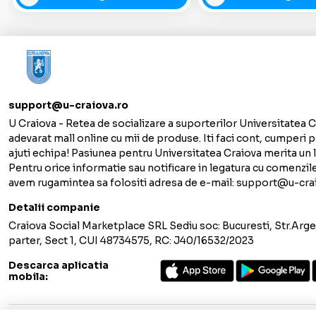
support@u-craiova.ro
U Craiova - Retea de socializare a suporterilor Universitatea C
adevarat mall online cu mii de produse. Iti faci cont, cumperi p
ajuti echipa! Pasiunea pentru Universitatea Craiova merita un lo
Pentru orice informatie sau notificare in legatura cu comenzil
avem rugamintea sa folositi adresa de e-mail: support@u-cra
Detalii companie
Craiova Social Marketplace SRL Sediu soc: Bucuresti, Str.Argen
parter, Sect 1, CUI 48734575, RC: J40/16532/2023
Descarca aplicatia
mobila: