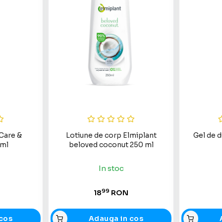
Care &
Lotiune de corp Elmiplant
Gel de d
0ml
beloved coconut 250 ml
In stoc
99
18
RON
cos
Adauga in cos