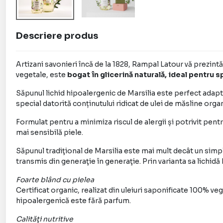
Descriere produs
Artizani savonieri încă de la 1828, Rampal Latour vă prezintă 
vegetale, este
bogat în glicerină naturală, ideal pentru s
Săpunul lichid hipoalergenic de Marsilia este perfect adapta
special datorită conținutului ridicat de ulei de măsline organ
Formulat pentru a minimiza riscul de alergii și potrivit pent
mai sensibilă piele.
Săpunul tradiţional de Marsilia este mai mult decât un simpl
transmis din generaţie în generaţie. Prin varianta sa lichid
Foarte blând cu pielea
Certificat organic, realizat din uleiuri saponificate 100% v
hipoalergenică este fără parfum.
Calităţi nutritive