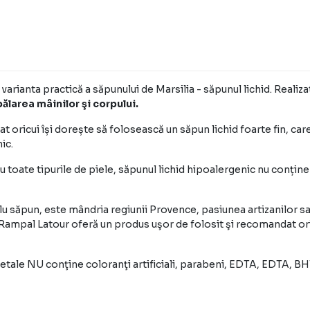
Face parte din cotidian şi 
varianta sa lichidă Rampal
recomandat oricărui tip de
Foarte blând cu pielea
Certificat organic, realiz
varianta practică a săpunului de Marsilia - săpunul lichid. Realiza
coloranţi artificiali, par
pălarea mâinilor şi corpului.
petrochimice. Varianta hip
Calităţi nutritive
t oricui își dorește să folosească un săpun lichid foarte fin, ca
Acest săpun lichid de Mars
ic.
intens nutritivă pentru pie
ru toate tipurile de piele, săpunul lichid hipoalergenic nu conțin
Eficient şi delicat
Poate fi folosit pentru cur
sensibilă.
u săpun, este mândria regiunii Provence, pasiunea artizanilor savo
Ecologic & economic
ă Rampal Latour oferă un produs uşor de folosit şi recomandat oric
Săpunurile lichide de Mars
recipient cu pompiță pentru
egetale NU conţine coloranţi artificiali, parabeni, EDTA, EDTA, 
din urmă poate fi folosită 
500ml.
Textura acestui săpun lichi