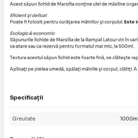
Acest săpun lichid de Marsilia conţine ulei de măsline organ
Eficient şi delicat
Poate fi folosit pentru curăţarea mâinilor şi corpului.
Este i
Ecologic & economic
Săpunurile lichide de Marsilia de la Rampal Latour vin în var
ca atare sau ca rezervă pentru formatul mai mic, la 500ml.
Textura acestui săpun lichid este foarte fină, se clăteşte rap
Aplicaţi pe pielea umedă, spălaţi mâinile şi corpul, clătiţi. A 
Specificații
Greutate
1000m