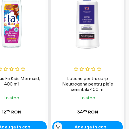
us Fa Kids Mermaid,
Lotiune pentru corp
400 ml
Neutrogena pentru piele
sensibila 400 ml
In stoc
In stoc
79
29
12
RON
34
RON
Adauga in cos
Adauga in cos