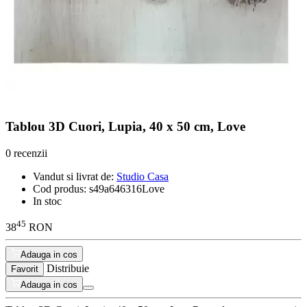
Tablou 3D Cuori, Lupia, 40 x 50 cm, Love
0 recenzii
Vandut si livrat de:
Studio Casa
Cod produs:
s49a646316Love
In stoc
45
38
RON
Adauga in cos
Distribuie
Favorit
Adauga in cos