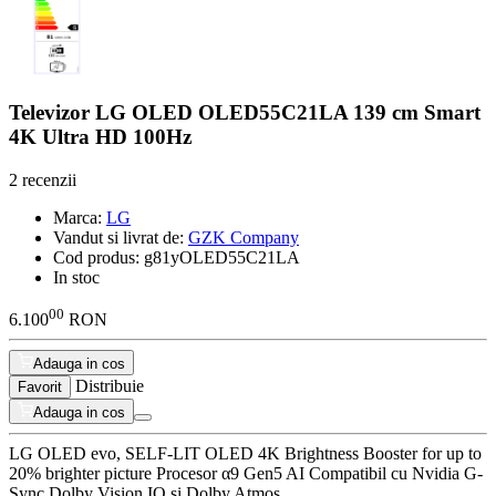
Televizor LG OLED OLED55C21LA 139 cm Smart
4K Ultra HD 100Hz
2 recenzii
Marca:
LG
Vandut si livrat de:
GZK Company
Cod produs:
g81yOLED55C21LA
In stoc
00
6.100
RON
Adauga in cos
Distribuie
Favorit
Adauga in cos
LG OLED evo, SELF-LIT OLED 4K Brightness Booster for up to
20% brighter picture Procesor α9 Gen5 AI Compatibil cu Nvidia G-
Sync Dolby Vision IQ si Dolby Atmos.