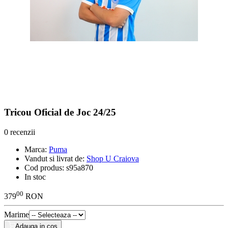
Tricou Oficial de Joc 24/25
0 recenzii
Marca:
Puma
Vandut si livrat de:
Shop U Craiova
Cod produs:
s95a870
In stoc
00
379
RON
Marime
Adauga in cos