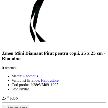
Zmeu Mini Diamant Pirat pentru copii, 25 x 25 cm -
Rhombus
0 recenzii
Marca:
Rhombus
Vandut si livrat de:
Happystore
Cod produs:
h28eVM0911027
Stoc limitat
00
25
RON
Adauga in cos