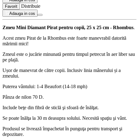
Distribuie
Favorit
Adauga in cos
Zmeu Mini Diamant Pirat pentru copii, 25 x 25 cm - Rhombus
.
Acest zmeu Pirat de la Rhombus este foarte manevrabil datorită
mărimii mici!
Zmeul este o jucărie minunată pentru timpul petrecut în aer liber sau
pe plajă.
Ușor de manevrat de către copii. Inclusiv linia mânerului și a
zmeului.
Puterea vântului: 1-4 Beaufort (14-18 mph)
Pânza de nilon 70 D.
Include beţe din fibră de sticlă şi sfoară de înălţat.
Se poate înălţa la 30 m deasupra solului. Necesită spaţiu şi vânt.
Produsul se livrează împachetat în punguţa pentru transport şi
depozitare.