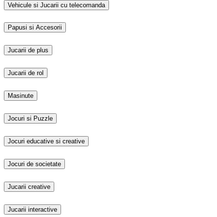
Vehicule si Jucarii cu telecomanda
Papusi si Accesorii
Jucarii de plus
Jucarii de rol
Masinute
Jocuri si Puzzle
Jocuri educative si creative
Jocuri de societate
Jucarii creative
Jucarii interactive