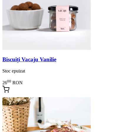
Biscuiți Vacaju Vanilie
Stoc epuizat
00
26
RON