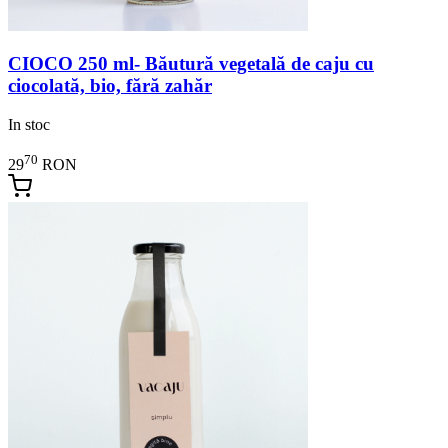
CIOCO 250 ml- Băutură vegetală de caju cu
ciocolată, bio, fără zahăr
In stoc
70
29
RON