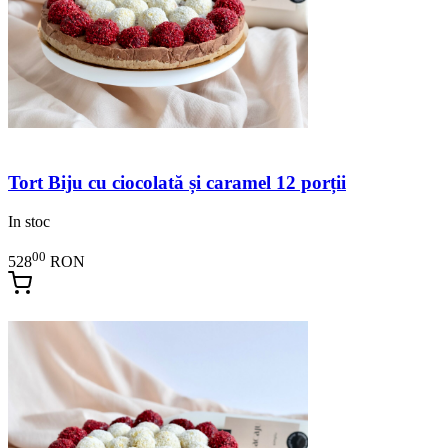
Tort Biju cu ciocolată și caramel 12 porții
In stoc
00
528
RON