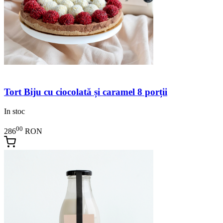
Tort Biju cu ciocolată și caramel 8 porții
In stoc
00
286
RON