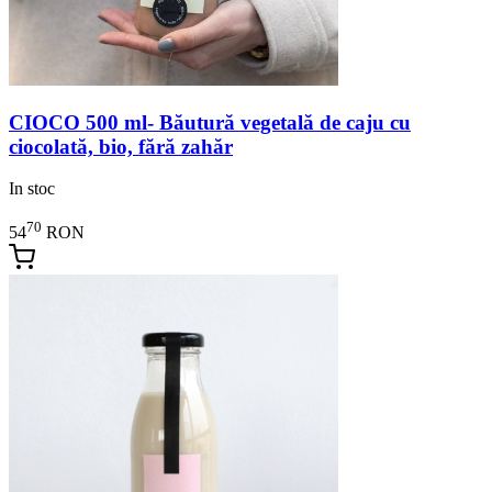
CIOCO 500 ml- Băutură vegetală de caju cu
ciocolată, bio, fără zahăr
In stoc
70
54
RON